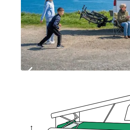
Item
1
of
6