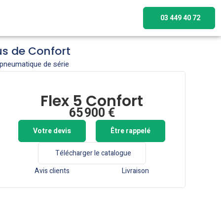
03 449 40 72
us de Confort
pneumatique de série​
Flex 5 Confort
65 900 €
Votre devis
Être rappelé
Télécharger le catalogue
Avis clients
Livraison