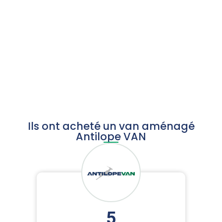
Item
1
of
4
Ils ont acheté un van aménagé
Antilope VAN
5