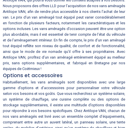
Antilope VAN, qui pourra vous donner les conseils adaptés à vos besoins.
Nous proposons des offres LLD pour l’acquisition de nos vans aménagés
Antilope VAN, afin de rendre plus accessible à nos clients l’achat de leur
van. Le prix d’un van aménagé tout équipé peut varier considérablement
en fonction de plusieurs facteurs, notamment les caractéristiques et les
options incluses. Les vans aménagés d’occasion peuvent être une option
plus abordable, mais il est essentiel de tenir compte de l’état du véhicule
et de l’aménagement intérieur. En fin de compte, le prix d’un van aménagé
tout équipé reflète son niveau de qualité, de confort et de fonctionnalité,
ainsi que le mode de vie nomade qu’il offre à ses propriétaires. Avec
Antilope VAN, profitez d’un van aménagé entièrement équipé au meilleur
prix, sans options supplémentaires, et fabriqué en Bretagne par nos
équipes de Coëtmieux !
Options et accessoires
Habituellement, les vans aménagés sont disponibles avec une large
gamme d’options et d’accessoires pour personnaliser votre véhicule
selon vos besoins et vos goûts. Que vous recherchiez un système solaire,
un système de chauffage, une cuisine complète ou des options de
stockage supplémentaires, il existe une multitude d’options disponibles
pour répondre à vos besoins spécifiques. Chez Antilope VAN, chacun de
nos vans aménagés est livré avec un ensemble complet d’équipements,
comprenant entre autre un auvent latéral, un panneau solaire, une tente
arrière, du mobilier d’extérieur, ainsi qu’un système de chauffage et bien