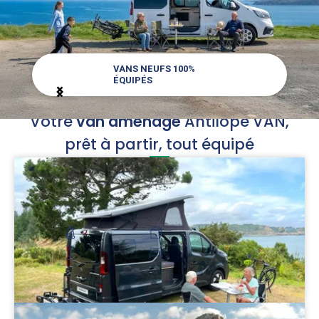
VANS NEUFS 100%
ÉQUIPÉS
Item
Votre
van aménagé
Antilope VAN,
1
of
prêt à partir, tout équipé
4
Flex PLUS
Pour un couple en quête de plus d’espace
53 900 €
2-4 places route
Couchage 2 personnes
Hauteur : 2 m
Modulable
Découvrir