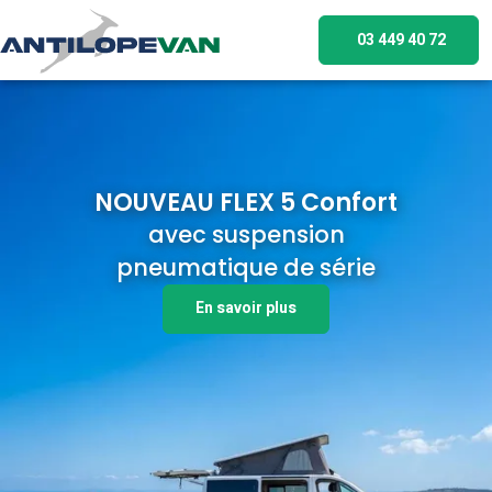
03 449 40 72
NOUVEAU FLEX 5 Confort
avec suspension
pneumatique de série
En savoir plus