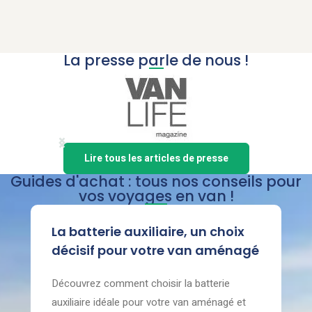
La presse parle de nous !
Item
Lire tous les articles de presse
1
Guides d'achat : tous nos conseils pour
of
vos voyages en van !
5
La batterie auxiliaire, un choix
décisif pour votre van aménagé
Découvrez comment choisir la batterie
auxiliaire idéale pour votre van aménagé et