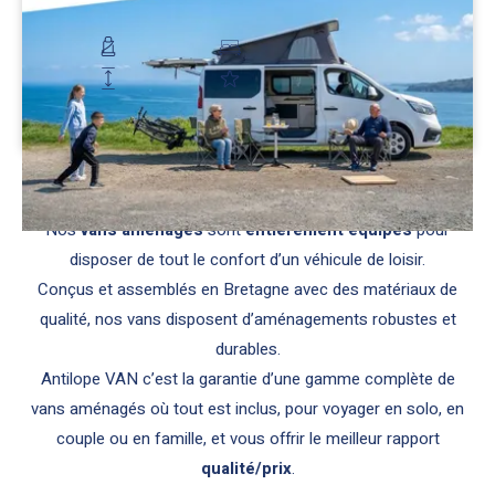
65 900 €
5 places route
Couchage 4 personnes
Hauteur : 2 m
Suspension pneumatique
Découvrir
Avec les vans aménagés
Antilope VAN
, ne choisissez pas
entre le prix et le confort pour voyager.
Nos
vans aménagés
sont
entièrement équipés
pour
disposer de tout le confort d’un véhicule de loisir.
Conçus et assemblés en Bretagne avec des matériaux de
qualité, nos vans disposent d’aménagements robustes et
durables.
Antilope VAN c’est la garantie d’une gamme complète de
vans aménagés où tout est inclus, pour voyager en solo, en
couple ou en famille, et vous offrir le meilleur rapport
qualité/prix
.