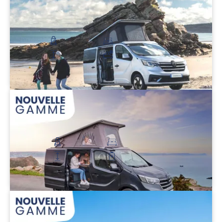
Flex Confort PLUS
Pour un couple à la recherche de PLUS de confort
56 500 €
4 places route
Couchage haut et bas
Hauteur : 2 m
Isolation toile de toit
Découvrir
Flex 5
Parfait pour une famille d’aventurier
62 900 €
5 places route
4 places couchage
Hauteur : 2 m
Autonomie 5 jours
Découvrir
Flex 5 Confort
Encore plus d’autonomie et de confort