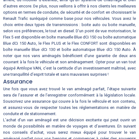
d’autres encore. De plus, nous veillons à offrir à nos clients les meilleures
options en termes de conduite, de sécurité et de confort en choisissant le
Renault Trafic suréquipé comme base pour nos véhicules. Vous avez le
choix entre deux types de transmissions : boite auto ou boite manuelle,
selon vos préférences, le tout en diesel. D’un point de vue motorisation, le
Flex 5 est disponible en boîte manuelle Blue dCi 150 ou boîte automatique
Blue dCi 150 Auto, le Flex PLUS et le Flex CONFORT sont disponibles en
boîte manuelle Blue dCi 130 et boîte automatique Blue dCi 150 Auto. À
noter que nos vans aménagés bénéficient d’une garantie de deux ans
couvrant à la fois le véhicule et son aménagement. Opter pour un van tout
équipé Antilope VAN, c’est la certitude d’un investissement maîtrisé, avec
une tranquillité d’esprit totale et sans mauvaises surprises !
Assurance
Une fois que vous avez trouvé le van aménagé parfait, l’étape suivante
sera de l’assurer et de l’enregistrer conformément à la législation locale.
Souscrivez une assurance qui couvre à la fois le véhicule et son contenu,
et assurez-vous de respecter toutes les réglementations en matière de
conduite et de stationnement.
L’achat d’un van aménagé est une décision excitante qui peut ouvrir un
monde de possibilités en matière de voyages et d’aventures. En suivant
nos conseils d’achat, vous serez mieux équipé pour trouver le van
aménagé parfait pour vos besoins et commencer à créer des souvenirs