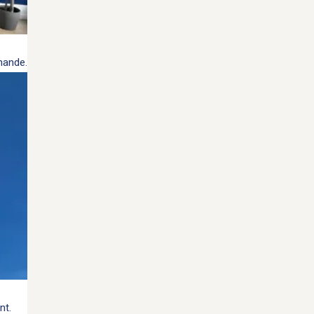
mmande.
nt.