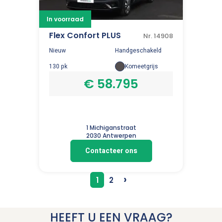
In voorraad
Flex Confort PLUS
Nr. 14908
Nieuw
Handgeschakeld
130 pk
Komeetgrijs
€ 58.795
1 Michiganstraat
2030 Antwerpen
Contacteer ons
›
1
2
HEEFT U EEN VRAAG?