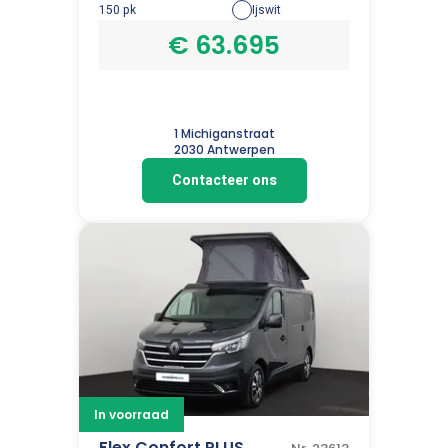
150 pk
Ijswit
€ 63.695
1 Michiganstraat
2030 Antwerpen
Contacteer ons
In voorraad
Flex Confort PLUS