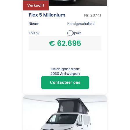
Verkocht
Flex 5 Millenium
Nr. 23741
Nieuw
Handgeschakeld
150 pk
Ijswit
€ 62.695
1 Michiganstraat
2030 Antwerpen
Contacteer ons