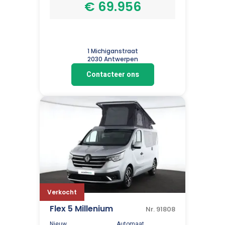
€ 69.956
1 Michiganstraat
2030 Antwerpen
Contacteer ons
Verkocht
Flex 5 Millenium
Nr. 91808
Nieuw
Automaat