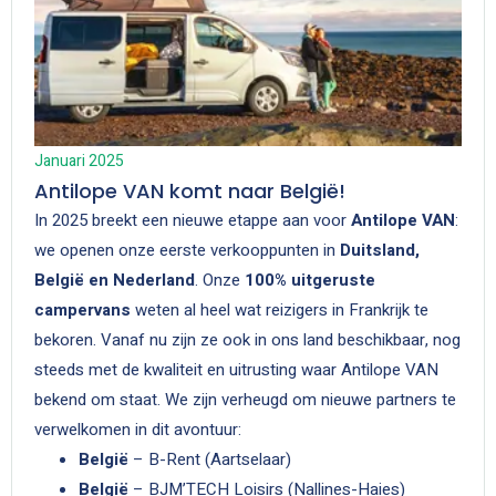
Januari 2025
Antilope VAN komt naar België!
In 2025 breekt een nieuwe etappe aan voor
Antilope VAN
:
we openen onze eerste verkooppunten in
Duitsland,
België en Nederland
. Onze
100% uitgeruste
campervans
weten al heel wat reizigers in Frankrijk te
bekoren. Vanaf nu zijn ze ook in ons land beschikbaar, nog
steeds met de kwaliteit en uitrusting waar Antilope VAN
bekend om staat. We zijn verheugd om nieuwe partners te
verwelkomen in dit avontuur:
België
– B-Rent (Aartselaar)
België
– BJM’TECH Loisirs (Nallines-Haies)