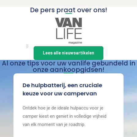
De pers praat over ons!
Item
Lees alle nieuwsartikelen
1
Al onze tips voor uw vanlife gebundeld in
of
onze aankoopgidsen!
5
De hulpbatterij, een cruciale
keuze voor uw campervan
Ontdek hoe je de ideale hulpaccu voor je
camper kiest en geniet in volledige vrijheid
van elk moment van je roadtrip.