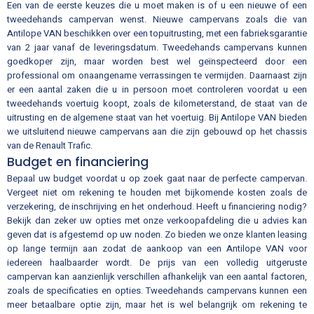
Een van de eerste keuzes die u moet maken is of u een nieuwe of een
tweedehands campervan wenst. Nieuwe campervans zoals die van
Antilope VAN beschikken over een topuitrusting, met een fabrieksgarantie
van 2 jaar vanaf de leveringsdatum. Tweedehands campervans kunnen
goedkoper zijn, maar worden best wel geïnspecteerd door een
professional om onaangename verrassingen te vermijden. Daarnaast zijn
er een aantal zaken die u in persoon moet controleren voordat u een
tweedehands voertuig koopt, zoals de kilometerstand, de staat van de
uitrusting en de algemene staat van het voertuig. Bij Antilope VAN bieden
we uitsluitend nieuwe campervans aan die zijn gebouwd op het chassis
van de Renault Trafic.
Budget en financiering
Bepaal uw budget voordat u op zoek gaat naar de perfecte campervan.
Vergeet niet om rekening te houden met bijkomende kosten zoals de
verzekering, de inschrijving en het onderhoud. Heeft u financiering nodig?
Bekijk dan zeker uw opties met onze verkoopafdeling die u advies kan
geven dat is afgestemd op uw noden. Zo bieden we onze klanten leasing
op lange termijn aan zodat de aankoop van een Antilope VAN voor
iedereen haalbaarder wordt. De prijs van een volledig uitgeruste
campervan kan aanzienlijk verschillen afhankelijk van een aantal factoren,
zoals de specificaties en opties. Tweedehands campervans kunnen een
meer betaalbare optie zijn, maar het is wel belangrijk om rekening te