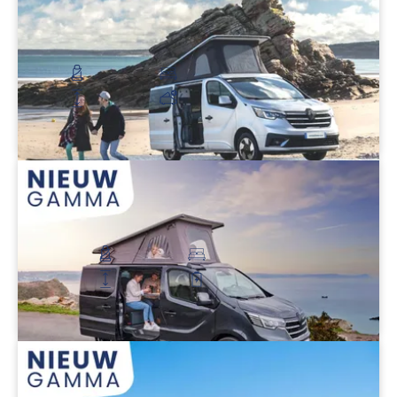
Flex Confort PLUS
Voor een koppel op zoek naar MEER comfort
€ 56.500
4 zitplaatsen
Slaapplaats boven en beneden
Hoogte: 2 m
Geïsoleerd dakzeil
Ontdek
Flex 5
Perfect voor een avontuurlijk gezin
€ 62.900
5 zitplaatsen
4 slaapplaatsen
Hoogte: 2 m
5 dagen autonomie
Ontdek
Flex 5 Confort
Voor een koppel op zoek naar MEER comfort