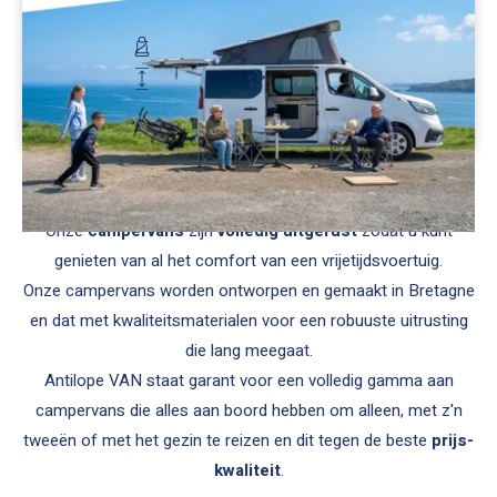
€ 65.900
5 zitplaatsen
4 slaapplaatsen
Hoogte: 2 m
Luchtvering
Ontdek
Dankzij de campervans van
Antilope VAN
hoeft u bij het
reizen niet te kiezen tussen prijs en comfort.
Onze
campervans
zijn
volledig uitgerust
zodat u kunt
genieten van al het comfort van een vrijetijdsvoertuig.
Onze campervans worden ontworpen en gemaakt in Bretagne
en dat met kwaliteitsmaterialen voor een robuuste uitrusting
die lang meegaat.
Antilope VAN staat garant voor een volledig gamma aan
campervans die alles aan boord hebben om alleen, met z'n
tweeën of met het gezin te reizen en dit tegen de beste
prijs-
kwaliteit
.