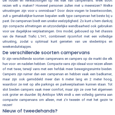
uw noden en verwachtingen op het vlak van campervans. Welk soort
reizen wilt u maken? Hoeveel personen zullen met u meereizen? Welke
uitrustingen zijn voor u onmisbaar? Door deze vragen te beantwoorden,
zult u gemakkelijker kunnen bepalen welk type campervan het beste bij u
past. De campervan biedt een unieke veelzijdigheid. Zo kunt u hem dankzij
zijn compacte afmetingen en uitzonderlijke wendbaarheid ook gebruiken
voor uw dagelijkse verplaatsingen. Ons model, gebouwd op het chassis
van de Renault Trafic L1H1, combineert rijcomfort met een volledige
uitrusting, zodat u optimaal kunt genieten van uw stedentrips en
weekenduitstapjes.
De verschillende soorten campervans
Er zijn verschillende soorten campervans en campers op de markt die elk
hun voor- en nadelen hebben. Compacte vans zijn ideaal voor reizen alleen
of met twee, terwijl vans met een hefdak meer bewegingsruimte bieden.
Campers zijn ruimer dan een campervan en hebben vaak een badkamer,
maar zijn ook gemiddeld meer dan 6 meter lang en 2 meter hoog,
waardoor ze niet op alle parkings en parkeerplaatsen kunnen staan. Tot
slot bieden campers vaak meer comfort, maar zijn ze over het algemeen
ook groter en duurder. Bij Antilope VAN vindt u een volledig gamma aan
compacte campervans om alleen, met z’n tweeën of met het gezin te
reizen!
Nieuw of tweedehands?