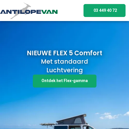
03 449 40 72
NIEUWE FLEX 5 Comfort
Met standaard
Luchtvering
Ontdek het Flex-gamma