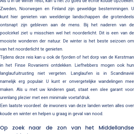
Als u in de winter reist, kan u net zo goed de echte koude opzoeken.
Zweden, Noorwegen en Finland zijn geweldige bestemmingen. U
kunt hier genieten van weelderige landschappen die grotendeels
ontsnapt zijn gebleven aan de mens. Bij het naderen van de
poolcirkel ziet u misschien wel het noorderlicht. Dit is een van de
mooiste wonderen der natuur. De winter is het beste seizoen om
van het noorderlicht te genieten.
Tijdens deze reis kan u ook de fjorden of het dorp van de Kerstman
in het Finse Rovaniemi ontdekken. Liefhebbers mogen ook hun
langlaufuitrusting niet vergeten. Langlaufen is in Scandinavië
namelijk erg populair. U kunt er onvergetelijke wandelingen mee
maken. Als u met uw kinderen gaat, staat een slee garant voor
urenlang plezier met een minimale voetafdruk.
Een laatste voordeel: de inwoners van deze landen weten alles over
koude en winter en helpen u graag in geval van nood.
Op zoek naar de zon van het Middellandse